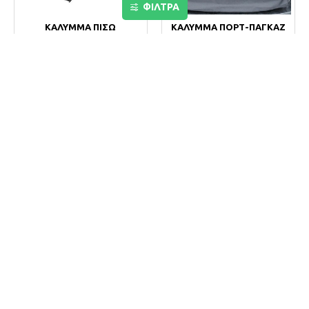
ΦΙΛΤΡΑ
ΚΑΛΥΜΜΑ ΠΙΣΩ
ΚΑΛΥΜΜΑ ΠΟΡΤ-ΠΑΓΚΑΖ
ΚΑΘΙΣΜΑΤΟΣ PETS
PROTECTIVE TRUNCK
ΠΟΛΥΕΣΤΕΡΑΣ ΓΙΑ
COVER ΓΙΑ ΣΚΥΛΟΥΣ
ΣΚΥΛΟΥΣ ΚΑΙ ΦΟΡΤΙΑ 4ΣΕ1
166X185CM
(M) 137X146CM
35,00€
102,00€
ΚΑΛΆΘΙ
ΚΑΛΆΘΙ
ΚΛΟΥΒΙ/ΚΟΥΤΙ ΜΕΤΑΦΟΡΑΣ
ΚΛΟΥΒΙ/ΚΟΥΤΙ ΜΕΤΑΦΟΡΑΣ