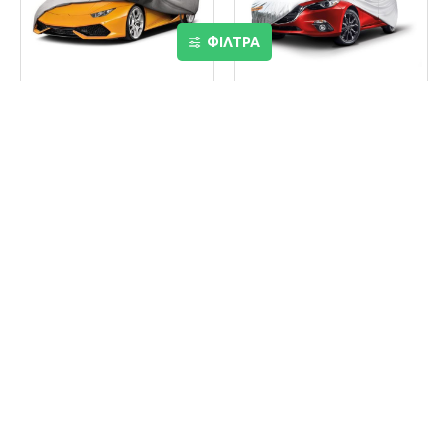
ΦΙΛΤΡΑ
ΚΟΥΚΟΥΛΑ ΑΥΤΟΚΙΝΗΤΟΥ 4
ΚΟΥΚΟΥΛΑ ΑΥΤΟΚΙΝΗΤΟΥ
SEASONS AG-8 ΑΔΙΑΒΡΟΧΗ
COTTON 120G - LARGE
ΑΠΟ 100% PEVA ΜΗ ΤΟΞΙΚΟ
(ΑΣΗΜΙ/ΦΕΡΜΟΥΑΡ - 480 X
ΒΙΝΥΛΙΟ ΓΙΑ ΠΟΛΥ ΜΕΓΑΛΑ
180 X 120 CM) AMIO - 1 ΤΕΜ.
SUV ΚΑΙ 4X4 ΙΧ (Μ510 Χ Π200
72,70€
Χ Υ190 CM)
145,50€
ΚΑΛΆΘΙ
ΚΑΛΆΘΙ